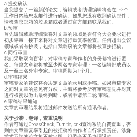
a.提交确认
当您提交了一篇新的论文，编辑或者助理编辑将会在1-3个
工作日内给您发邮件进行确认。如果您没有收到确认邮件，
请检查您邮箱的垃圾箱或者通过官方邮箱联系我们。
b.预审
首先编辑或助理编辑将对文章的领域是否符合大会要求进行
初步评审，接下来将对文章进行重复率检查。任何超出会议
领域或者有抄袭，包括自我剽窃的文章都将被直接拒稿。
c.同行审查
我们采取双向盲审，对审稿专家和作者的身份都将进行匿
名。每篇文章都将被至少两名专家审理：一名编辑部成员以
及一至三名外审专家。审稿周期为1个月。
d.审稿结果
审稿专家的建议将会决定文章的录用或拒稿。如果审稿专家
之间对文章的意见有分歧，主编将参考所有审稿意见并对其
进行权衡以做出最终判断，或者申请第二轮 审稿。
e.审稿结果通知
文章的审理结果将通过邮件发送给所有通讯作者。
关于抄袭，翻译，查重说明
作者可通过CrossCheck, Turnitin, cnki查询系统自费查重，否
则由文章重复率引起的被拒稿将由作者自行承担责任。涉嫌
学术不端的论文将不被出版，组委会不予办理退款。